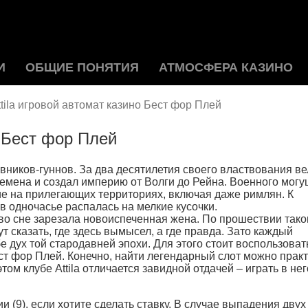
И
ОБЩИЕ ПОНЯТИЯ
АТМОСФЕРА КАЗИНО
ttila игровой автомат казино Бест фор Плей
о Бест фор Плей
вников-гуннов. За два десятилетия своего властвования в
емена и создал империю от Волги до Рейна. Военного мог
е на прилегающих территориях, включая даже римлян. К
в одночасье распалась на мелкие кусочки.
 во сне зарезала новоиспеченная жена. По прошествии тако
т сказать, где здесь вымысел, а где правда. Зато каждый
 дух той стародавней эпохи. Для этого стоит воспользоват
Бест фор Плей. Конечно, найти легендарный слот можно прак
том клубе Attila отличается завидной отдачей – играть в нег
 (9), если хотите сделать ставку. В случае выпадения двух