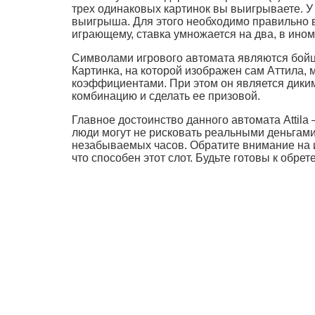
трех одинаковых картинок вы выигрываете. У
выигрыша. Для этого необходимо правильно в
играющему, ставка умножается на два, в ином 
Символами игрового автомата являются бойцы
Картинка, на которой изображен сам Аттила
коэффициентами. При этом он является дики
комбинацию и сделать ее призовой.
Главное достоинство данного автомата Attil
люди могут не рисковать реальными деньгами
незабываемых часов. Обратите внимание на иг
что способен этот слот. Будьте готовы к обр