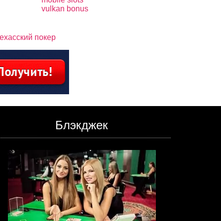
vulkan bonus
ехасский покер
Блэкджек