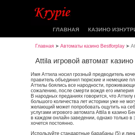
ГЛАВНАЯ
КАЗИНО ИЗНУТР
Главная
➤
Автоматы казино Bestforplay
➤
A
Attila игровой автомат казин
Имя Аттила носил грозный предводитель коче
правитель объединил тюркские и немецкие пл
Аттилы боялись все народности, проживающи
сожалению, после смерти вождя его империя 
В народных преданиях говорится, что Аттилу
большого количества лет историки уже не могу
желающий может попробовать ощутить на себе
услугами игрового автомата Attila в казино 
в каждом онлайн-заведении, однако только в э
хочется постоянно.
Используйте стандартные барабаны (5) и линии