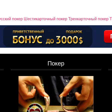
сский покер
Шестикарточный покер
Трехкарточный покер
Т
Покер