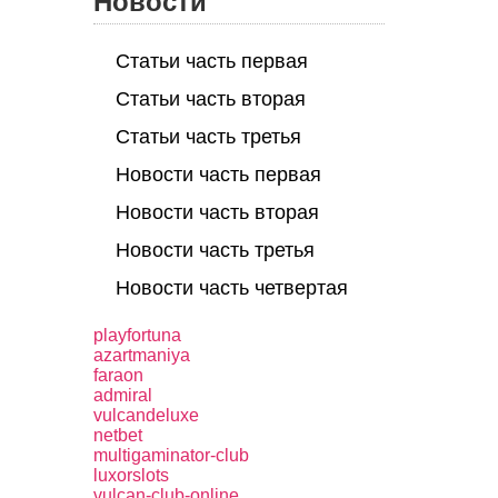
Новости
Статьи часть первая
Статьи часть вторая
Статьи часть третья
Новости часть первая
Новости часть вторая
Новости часть третья
Новости часть четвертая
playfortuna
azartmaniya
faraon
admiral
vulcandeluxe
netbet
multigaminator-club
luxorslots
vulcan-club-online