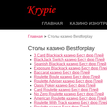
ГЛАВНАЯ
КАЗИНО ИЗНУТР
Главная
➤
Столы казино Bestforplay
Столы казино Bestforplay
3 Card Blackjack казино Бест фор Плей
BlackJack Switch казино Бест фор Плей
Spanish Blackjack казино Бест фор Плей
Exposure Blackjack казино Бест фор Пле
Baccarat казино Бест фор Плей
Roulette Boule казино Бест фор Плей
Roulette Adviser казино Бест фор Плей
Oasis Poker казино Бест фор Плей
Card Roulette казино Бест фор Плей
No Zero Roulette казино Бест фор Плей
American Roulette казино Бест фор Плей
Roulette With Track казино Бест фор Пле
Roulette казино Бест фор Плей