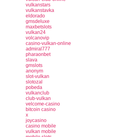
vulkanstars
vulkanstavka
eldorado
gmsdeluxe
maxbetslots
vulkan24
volcanovip
casino-vulkan-online
admiral777
pharaonbet
slava
gmslots
anonym
slot-vulkan
slotozal
pobeda
vulkanclub
club-vulkan
velcome-casino
bitcoin casino
x
joycasino
casino mobile
vulkan mobile
mobile slots