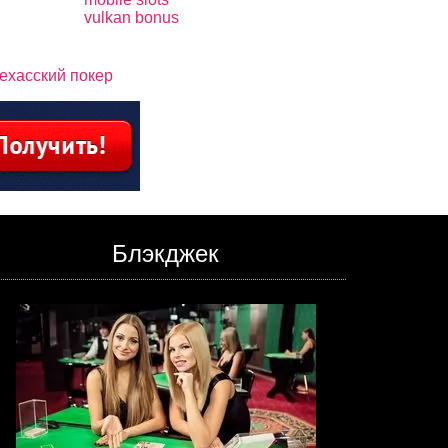
vulkan bonus
ехасский покер
Блэкджек