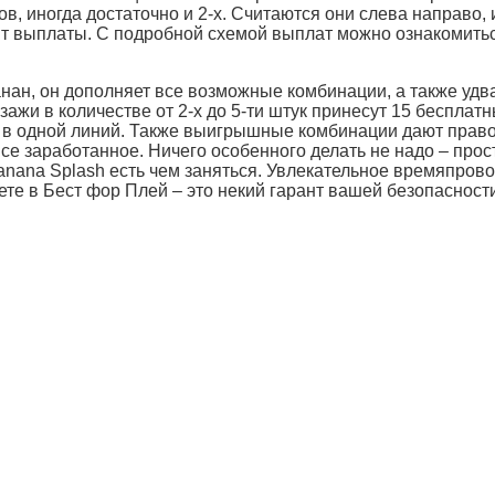
в, иногда достаточно и 2-х. Считаются они слева направо, 
т выплаты. С подробной схемой выплат можно ознакомитьс
нан, он дополняет все возможные комбинации, а также удв
жи в количестве от 2-х до 5-ти штук принесут 15 бесплат
 в одной линий. Также выигрышные комбинации дают право
 все заработанное. Ничего особенного делать не надо – прос
 Banana Splash есть чем заняться. Увлекательное времяпро
ете в Бест фор Плей – это некий гарант вашей безопасност