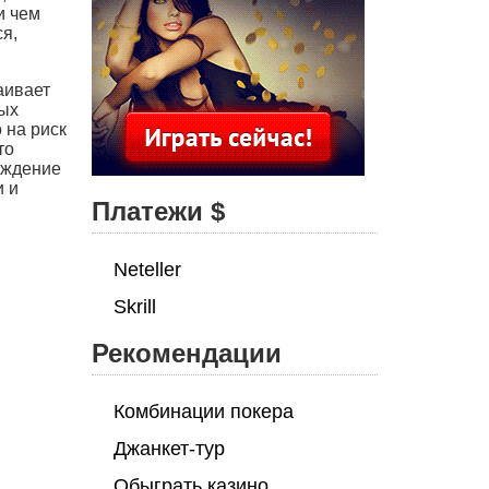
и чем
я,
аивает
ных
 на риск
то
вождение
и и
Платежи $
Neteller
Skrill
Рекомендации
Комбинации покера
Джанкет-тур
Обыграть казино