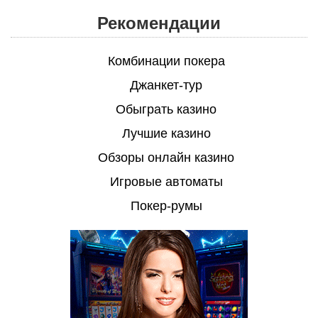
Рекомендации
Комбинации покера
Джанкет-тур
Обыграть казино
Лучшие казино
Обзоры онлайн казино
Игровые автоматы
Покер-румы