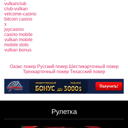
vulkanclub
club-vulkan
velcome-casino
bitcoin casino
x
joycasino
casino mobile
vulkan mobile
mobile slots
vulkan bonus
Оазис покер
Русский покер
Шестикарточный покер
Трехкарточный покер
Техасский покер
Рулетка