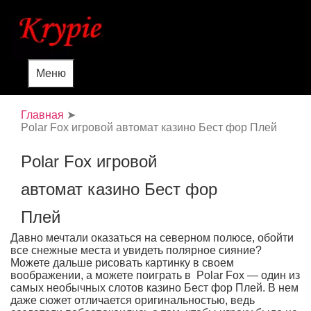
Меню
Главная
➤
Polar Fox игровой автомат казино Бест фор Плей
Polar Fox игровой
автомат казино Бест фор
Плей
Давно мечтали оказаться на северном полюсе, обойти
все снежные места и увидеть полярное сияние?
Можете дальше рисовать картинку в своем
воображении, а можете поиграть в Polar Fox — один из
самых необычных слотов казино Бест фор Плей. В нем
даже сюжет отличается оригинальностью, ведь